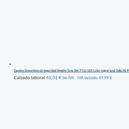
Zapatos Deportivos de Seguridad Steelite Tove. Ref. FT15 S1P. Color negro/azul. Talla:3
Calzado laboral
41,31
€
Sin IVA - IVA Incluido:
49,99
€