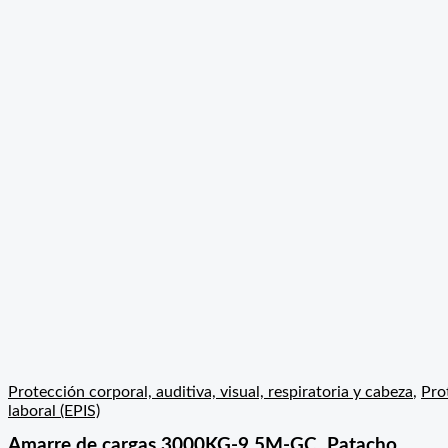
Protección corporal, auditiva, visual, respiratoria y cabeza
,
Pro
laboral (EPIS)
Amarre de cargas 3000KG-9.5M-GC. Patacho