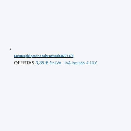
Guantes piel porcino color natural G0701 T/8
OFERTAS
3,39
€
Sin IVA - IVA Incluido:
4,10
€