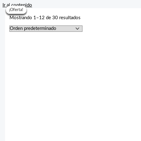
Ir al contenido
¡Oferta!
¡Oferta!
¡Oferta!
¡Oferta!
¡Oferta!
¡Oferta!
¡Oferta!
Mostrando 1–12 de 30 resultados