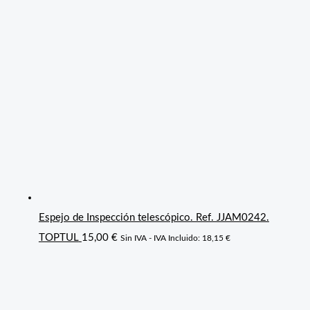
Espejo de Inspección telescópico. Ref. JJAM0242.
TOPTUL
15,00
€
Sin IVA - IVA Incluido:
18,15
€