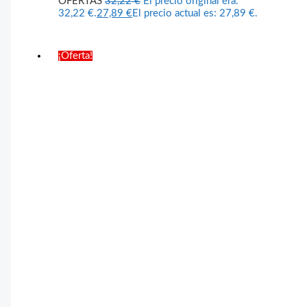
OFERTAS
32,22
€
El precio original era:
32,22 €.
27,89
€
El precio actual es: 27,89 €.
¡Oferta!