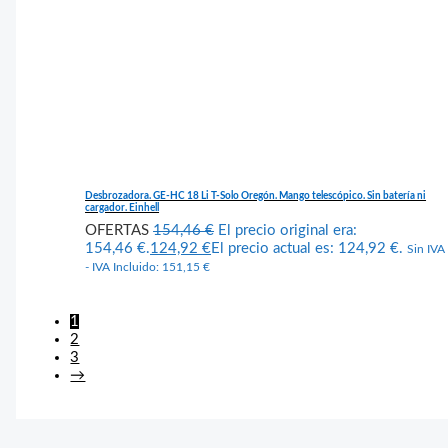
Desbrozadora. GE-HC 18 Li T-Solo Oregón. Mango telescópico. Sin batería ni
cargador. Einhell
OFERTAS
154,46
€
El precio original era:
154,46 €.
124,92
€
El precio actual es: 124,92 €.
Sin IVA
- IVA Incluido:
151,15
€
1
2
3
→