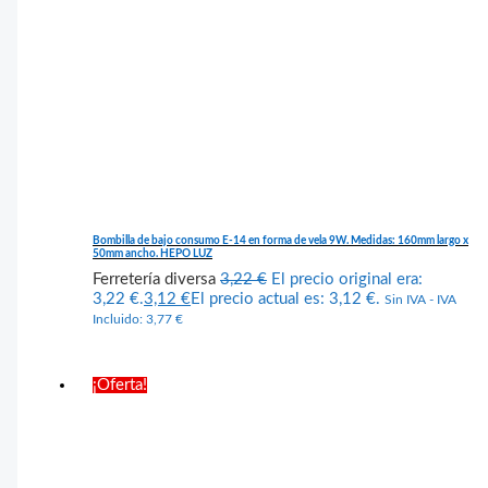
Bombilla de bajo consumo E-14 en forma de vela 9W. Medidas: 160mm largo x
50mm ancho. HEPO LUZ
Ferretería diversa
3,22
€
El precio original era:
3,22 €.
3,12
€
El precio actual es: 3,12 €.
Sin IVA - IVA
Incluido:
3,77
€
¡Oferta!