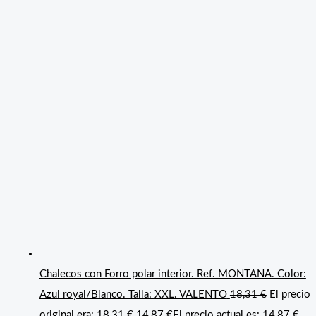
Chalecos con Forro polar interior. Ref. MONTANA. Color:
Azul royal/Blanco. Talla: XXL. VALENTO
18,31
€
El precio
original era: 18,31 €.
14,87
€
El precio actual es: 14,87 €.