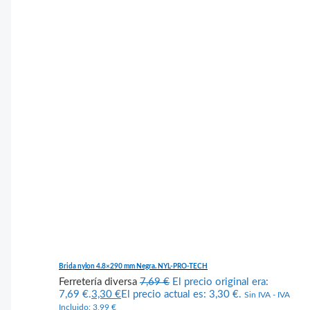
Brida nylon 4.8×290 mm Negra. NYL-PRO-TECH
Ferretería diversa
7,69
€
El precio original era:
7,69 €.
3,30
€
El precio actual es: 3,30 €.
Sin IVA - IVA
Incluido:
3,99
€