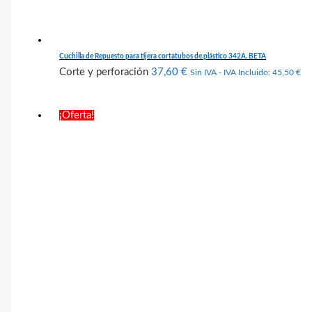
Cuchilla de Repuesto para tijera cortatubos de plástico 342A. BETA
Corte y perforación
37,60
€
Sin IVA - IVA Incluido:
45,50
€
¡Oferta!