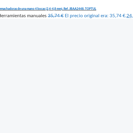
emachadoras de una mano 4 bocas (2,4-4,8 mm). Ref. JBAA2448. TOPTUL
Herramientas manuales
35,74
€
El precio original era: 35,74 €.
24