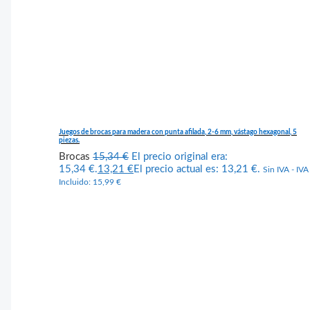
Juegos de brocas para madera con punta afilada, 2-6 mm, vástago hexagonal, 5
piezas.
Brocas
15,34
€
El precio original era:
15,34 €.
13,21
€
El precio actual es: 13,21 €.
Sin IVA - IVA
Incluido:
15,99
€