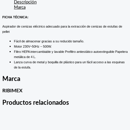
Descripción
Marca
FICHA TÉCNICA:
Aspirador de cenizas eléctrico adecuado para la extracción de cenizas de estufas de
pellet
Fácil de almacenar gracias a su reducido tamaño.
Motor 230V~50Hz – 500W.
Filtro HEPA intercambiable y lavable Prefiltro antiestático autoextinguible Papelera
metálica de 4 L.
Lanza curva de metal y boquilla de plástico para un fácil acceso a las esquinas
de la estufa.
Marca
RIBIMEX
Productos relacionados