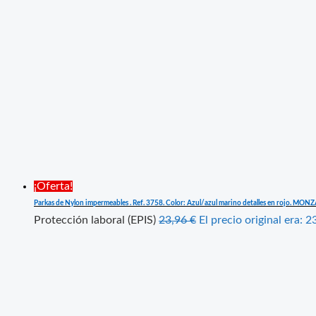
¡Oferta!
Parkas de Nylon impermeables . Ref. 3758. Color: Azul/azul marino detalles en rojo. MON
Protección laboral (EPIS)
23,96
€
El precio original era: 2