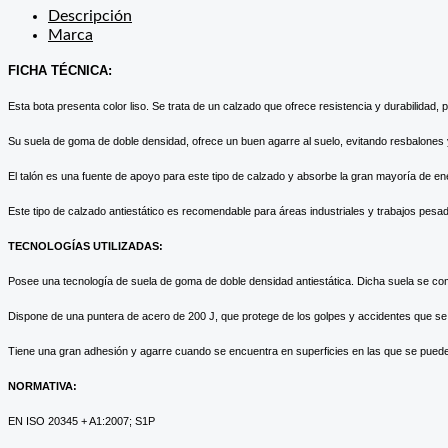
Descripción
Marca
FICHA TÉCNICA:
Esta bota presenta color liso. Se trata de un calzado que ofrece resistencia y durabilidad, 
Su suela de goma de doble densidad, ofrece un buen agarre al suelo, evitando resbalones y/
El talón es una fuente de apoyo para este tipo de calzado y absorbe la gran mayoría de e
Este tipo de calzado antiestático es recomendable para áreas industriales y trabajos pesado
TECNOLOGÍAS UTILIZADAS:
Posee una tecnología de suela de goma de doble densidad antiestática. Dicha suela se comp
Dispone de una puntera de acero de 200 J, que protege de los golpes y accidentes que se 
Tiene una gran adhesión y agarre cuando se encuentra en superficies en las que se puede
NORMATIVA:
EN ISO 20345 + A1:2007; S1P