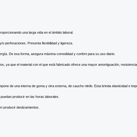
proporcionando una larga vida en el ámbito laboral.
o perforaciones. Presenta flexibilidad y ligereza.
nergía. De esa forma, asegura máxima comodidad y confort para su uso diario.
s, ya que el material con el que está fabricado ofrece una mayor amortiguación, resistencia, 
one de una interna de goma y otra externa, de caucho nitrilo. Esta brinda elasticidad e impe
puedan producir en las horas laborales.
n producir deslizamientos.