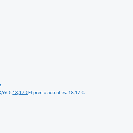
ZA
3,96 €.
18,17
€
El precio actual es: 18,17 €.