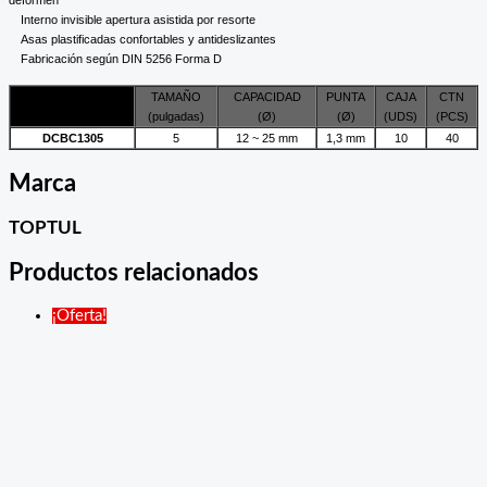
deformen
Interno invisible apertura asistida por resorte
Asas plastificadas confortables y antideslizantes
Fabricación según DIN 5256 Forma D
TAMAÑO
CAPACIDAD
PUNTA
CAJA
CTN
ARTÍCULO NO.
(pulgadas)
(Ø)
(Ø)
(UDS)
(PCS)
DCBC1305
5
12 ~ 25 mm
1,3 mm
10
40
Marca
TOPTUL
Productos relacionados
¡Oferta!