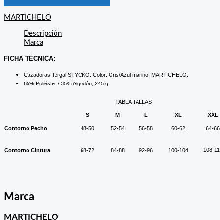
MARTICHELO
Descripción
Marca
FICHA TÉCNICA:
Cazadoras Tergal STYCKO. Color: Gris/Azul marino. MARTICHELO.
65% Poliéster / 35% Algodón, 245 g.
TABLA TALLAS
S
M
L
XL
XXL
Contorno Pecho
48-50
52-54
56-58
60-62
64-66
108-11
Contorno Cintura
68-72
84-88
92-96
100-104
Marca
MARTICHELO