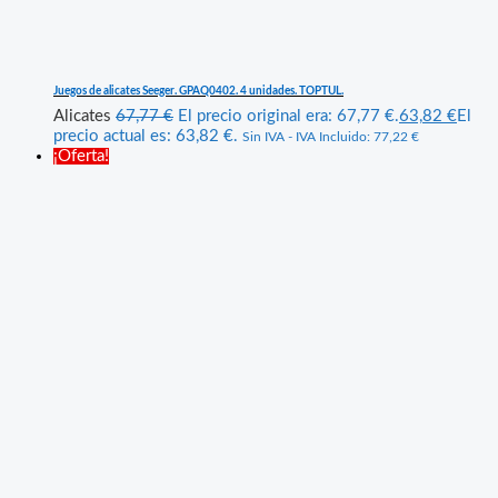
Juegos de alicates Seeger. GPAQ0402. 4 unidades. TOPTUL.
Alicates
67,77
€
El precio original era: 67,77 €.
63,82
€
El
precio actual es: 63,82 €.
Sin IVA - IVA Incluido:
77,22
€
¡Oferta!