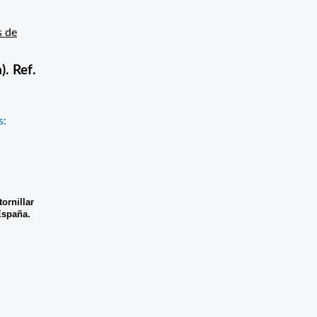
s de
. Ref.
s:
ornillar
España.