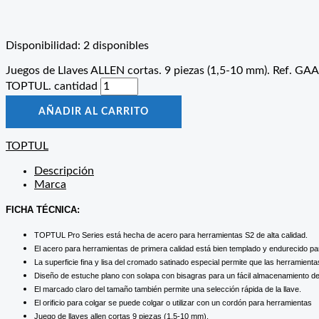
Disponibilidad:
2 disponibles
Juegos de Llaves ALLEN cortas. 9 piezas (1,5-10 mm). Ref. GA
TOPTUL. cantidad
AÑADIR AL CARRITO
TOPTUL
Descripción
Marca
FICHA TÉCNICA:
TOPTUL Pro Series está hecha de acero para herramientas S2 de alta calidad.
El acero para herramientas de primera calidad está bien templado y endurecido pa
La superficie fina y lisa del cromado satinado especial permite que las herramient
Diseño de estuche plano con solapa con bisagras para un fácil almacenamiento d
El marcado claro del tamaño también permite una selección rápida de la llave.
El orificio para colgar se puede colgar o utilizar con un cordón para herramientas
Juego de llaves allen cortas 9 piezas (1,5-10 mm).