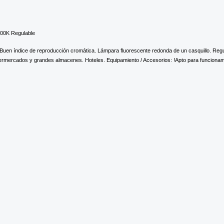
00K Regulable
Buen índice de reproducción cromática. Lámpara fluorescente redonda de un casquillo. Regula
upermercados y grandes almacenes. Hoteles. Equipamiento / Accesorios: !Apto para funciona