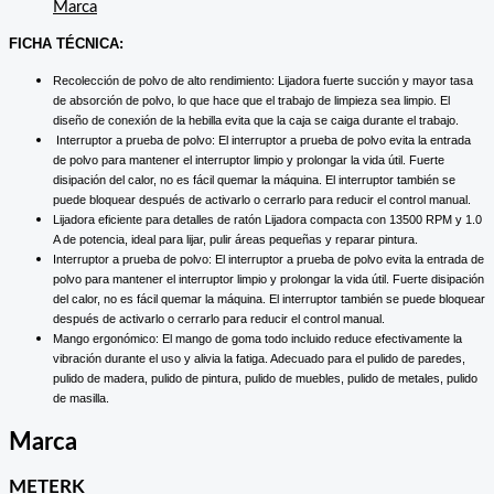
Marca
FICHA TÉCNICA:
Recolección de polvo de alto rendimiento: Lijadora fuerte succión y mayor tasa
de absorción de polvo, lo que hace que el trabajo de limpieza sea limpio. El
diseño de conexión de la hebilla evita que la caja se caiga durante el trabajo.
Interruptor a prueba de polvo: El interruptor a prueba de polvo evita la entrada
de polvo para mantener el interruptor limpio y prolongar la vida útil. Fuerte
disipación del calor, no es fácil quemar la máquina. El interruptor también se
puede bloquear después de activarlo o cerrarlo para reducir el control manual.
Lijadora eficiente para detalles de ratón Lijadora compacta con 13500 RPM y 1.0
A de potencia, ideal para lijar, pulir áreas pequeñas y reparar pintura.
Interruptor a prueba de polvo: El interruptor a prueba de polvo evita la entrada de
polvo para mantener el interruptor limpio y prolongar la vida útil. Fuerte disipación
del calor, no es fácil quemar la máquina. El interruptor también se puede bloquear
después de activarlo o cerrarlo para reducir el control manual.
Mango ergonómico: El mango de goma todo incluido reduce efectivamente la
vibración durante el uso y alivia la fatiga. Adecuado para el pulido de paredes,
pulido de madera, pulido de pintura, pulido de muebles, pulido de metales, pulido
de masilla.
Marca
METERK