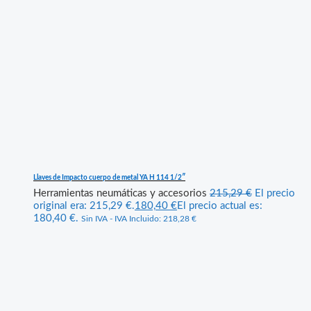
Llaves de Impacto cuerpo de metal YA H 114 1/2″
Herramientas neumáticas y accesorios
215,29
€
El precio
original era: 215,29 €.
180,40
€
El precio actual es:
180,40 €.
Sin IVA - IVA Incluido:
218,28
€