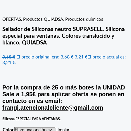
OFERTAS
,
Productos QUIADSA
,
Productos químicos
Sellador de Siliconas neutro SUPRASELL. Silicona
especial para ventanas. Colores translucido y
blanco. QUIADSA
3,68
€
El precio original era: 3,68 €.
3,21
€
El precio actual es:
3,21 €.
Por la compra de 25 o más botes la UNIDAD
Sale a 1,95€ para aplicar oferta se ponen en
contacto en es email:
frangi.atencionalcliente@gmail.com
Silicona
ESPECIAL PARA VENTANAS
.
Color
Limpiar