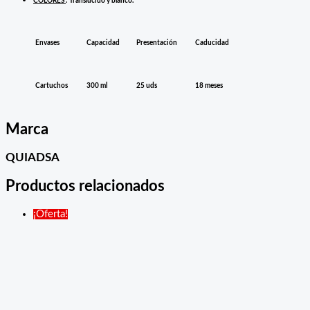
COLORES
: Translúcido y blanco.
Envases
Capacidad
Presentación
Caducidad
Cartuchos
300 ml
25 uds
18 meses
Marca
QUIADSA
Productos relacionados
¡Oferta!