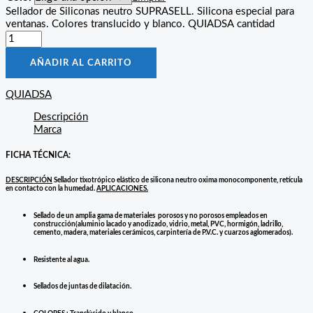
Sellador de Siliconas neutro SUPRASELL. Silicona especial para
ventanas. Colores translucido y blanco. QUIADSA cantidad
AÑADIR AL CARRITO
QUIADSA
Descripción
Marca
FICHA TÉCNICA:
DESCRIPCIÓN
Sellador tixotrópico elástico de silicona neutro oxima monocomponente, retícula
en contacto con la humedad.
APLICACIONES.
Sellado de un amplia gama de materiales porosos y no porosos empleados en
construcción(aluminio lacado y anodizado, vidrio, metal, PVC, hormigón, ladrillo,
cemento, madera, materiales cerámicos, carpintería de P.V.C. y cuarzos aglomerados).
Resistente al agua.
Sellados de juntas de dilatación.