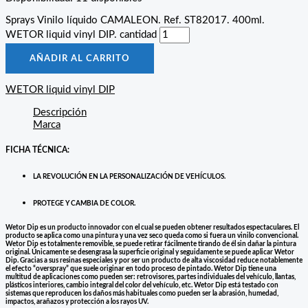
Sprays Vinilo líquido CAMALEON. Ref. ST82017. 400ml.
WETOR liquid vinyl DIP. cantidad
AÑADIR AL CARRITO
WETOR liquid vinyl DIP
Descripción
Marca
FICHA TÉCNICA:
LA REVOLUCIÓN EN LA PERSONALIZACIÓN DE VEHÍCULOS.
PROTEGE Y CAMBIA DE COLOR.
Wetor Dip es un producto innovador con el cual se pueden obtener resultados espectaculares. El
producto se aplica como una pintura y una vez seco queda como si fuera un vinilo convencional.
Wetor Dip es totalmente removible, se puede retirar fácilmente tirando de él sin dañar la pintura
original. Únicamente se desengrasa la superficie original y seguidamente se puede aplicar Wetor
Dip. Gracias a sus resinas especiales y por ser un producto de alta viscosidad reduce notablemente
el efecto “overspray” que suele originar en todo proceso de pintado. Wetor Dip tiene una
multitud de aplicaciones como pueden ser: retrovisores, partes individuales del vehículo, llantas,
plásticos interiores, cambio integral del color del vehículo, etc. Wetor Dip está testado con
sistemas que reproducen los daños más habituales como pueden ser la abrasión, humedad,
impactos, arañazos y protección a los rayos UV.