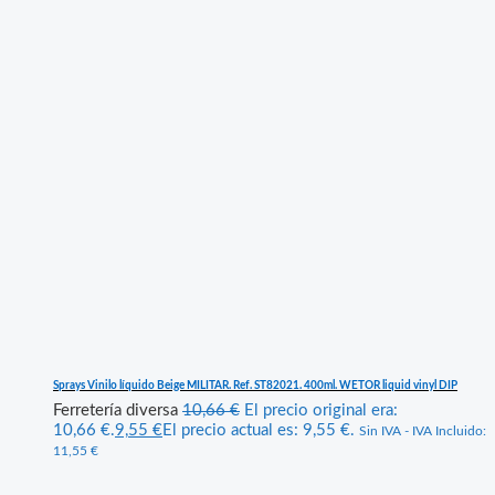
Sprays Vinilo líquido Beige MILITAR. Ref. ST82021. 400ml. WETOR liquid vinyl DIP
Ferretería diversa
10,66
€
El precio original era:
10,66 €.
9,55
€
El precio actual es: 9,55 €.
Sin IVA - IVA Incluido:
11,55
€