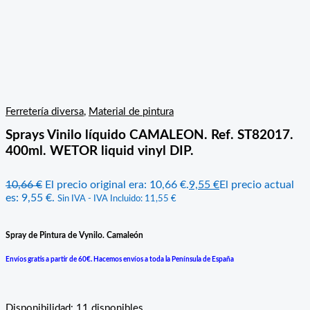
Ferretería diversa
,
Material de pintura
Sprays Vinilo líquido CAMALEON. Ref. ST82017.
400ml. WETOR liquid vinyl DIP.
10,66
€
El precio original era: 10,66 €.
9,55
€
El precio actual
es: 9,55 €.
Sin IVA - IVA Incluido:
11,55
€
Spray de Pintura de Vynilo. Camaleón
Envíos gratis a partir de 60€. Hacemos envíos a toda la Península de España
Disponibilidad:
11 disponibles