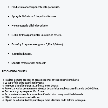
Producto monocomponente listo para el uso.
Spray de 400 ml con 2 boquillas difusoras.
No es necesario diluir el producto.
De 8 a 12 litros para pintar un vehículo entero.
Entre 5 y 6 capas suaves (grosor 0,15 – 0,20 mm).
Caducidad 2 años.
Soporta temperaturas hasta 90º.
RECOMENDACIONES:
→ Realizar siempre pruebas en áreas pequeñas antes de usar el producto.
→ La superficie debe estar limpia y seca.
→ Remover el líquido durante 1 minuto antes de usar.
→ Pulverizar varias veces en movimientos de barridos amplios a una distancia de 20-25 cm.
→ Entre capa y capa esperar 10-15 min.
→ Se recomienda unas 5 capas en función del color base y la calidad deseada.
→ El tiempo de curado es de 4 horas.
→ El paso de la boquilla de la pistola que debe utilizarse es de 1,8mm. (aparejos).