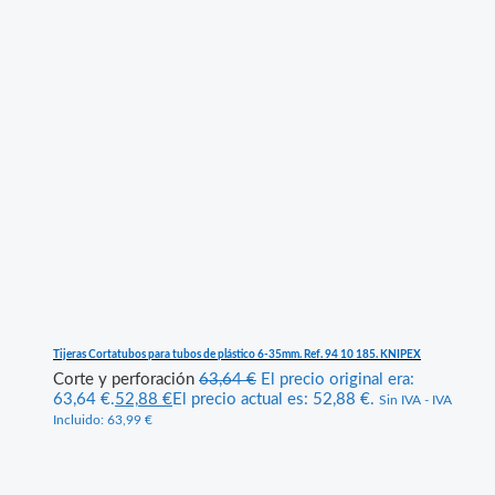
Tijeras Cortatubos para tubos de plástico 6-35mm. Ref. 94 10 185. KNIPEX
Corte y perforación
63,64
€
El precio original era:
63,64 €.
52,88
€
El precio actual es: 52,88 €.
Sin IVA - IVA
Incluido:
63,99
€