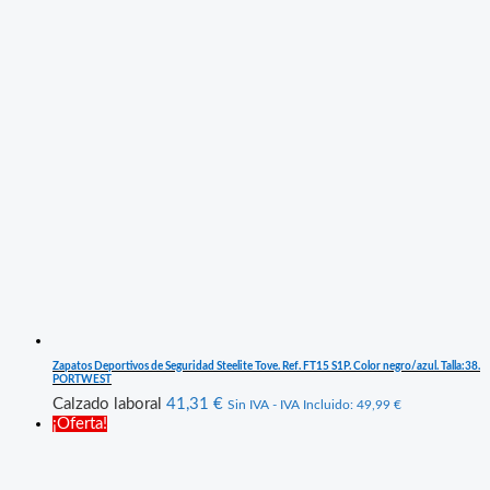
Zapatos Deportivos de Seguridad Steelite Tove. Ref. FT15 S1P. Color negro/azul. Talla:38.
PORTWEST
Calzado laboral
41,31
€
Sin IVA - IVA Incluido:
49,99
€
¡Oferta!