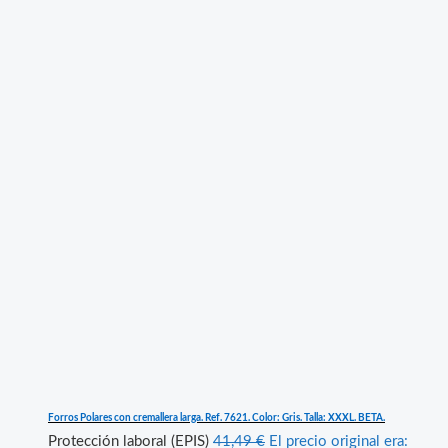
Forros Polares con cremallera larga. Ref. 7621. Color: Gris. Talla: XXXL. BETA.
Protección laboral (EPIS)
41,49
€
El precio original era: