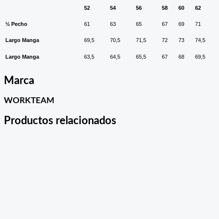
52
54
56
58
60
62
½ Pecho
61
63
65
67
69
71
Largo Manga
69,5
70,5
71,5
72
73
74,5
Largo Manga
63,5
64,5
65,5
67
68
69,5
Marca
WORKTEAM
Productos relacionados