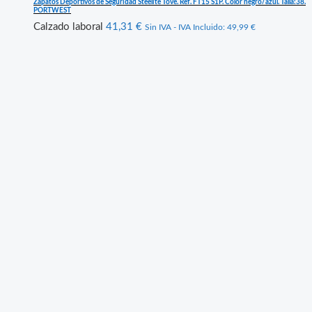
Zapatos Deportivos de Seguridad Steelite Tove. Ref. FT15 S1P. Color negro/azul. Talla:38.
PORTWEST
Calzado laboral
41,31
€
Sin IVA - IVA Incluido:
49,99
€