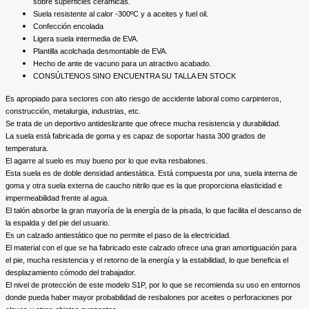
sobre superficies cerámicas.
Suela resistente al calor -300ºC y a aceites y fuel oil.
Confección encolada
Ligera suela intermedia de EVA.
Plantilla acolchada desmontable de EVA.
Hecho de ante de vacuno para un atractivo acabado.
CONSÚLTENOS SINO ENCUENTRA SU TALLA EN STOCK
Es apropiado para sectores con alto riesgo de accidente laboral como carpinteros,
construcción, metalurgia, industrias, etc.
Se trata de un deportivo antideslizante que ofrece mucha resistencia y durabilidad.
La suela está fabricada de goma y es capaz de soportar hasta 300 grados de
temperatura.
El agarre al suelo es muy bueno por lo que evita resbalones.
Esta suela es de doble densidad antiestática. Está compuesta por una, suela interna de
goma y otra suela externa de caucho nitrilo que es la que proporciona elasticidad e
impermeabilidad frente al agua.
El talón absorbe la gran mayoría de la energía de la pisada, lo que facilita el descanso de
la espalda y del pie del usuario.
Es un calzado antiestático que no permite el paso de la electricidad.
El material con el que se ha fabricado este calzado ofrece una gran amortiguación para
el pie, mucha resistencia y el retorno de la energía y la estabilidad, lo que beneficia el
desplazamiento cómodo del trabajador.
El nivel de protección de este modelo S1P, por lo que se recomienda su uso en entornos
donde pueda haber mayor probabilidad de resbalones por aceites o perforaciones por