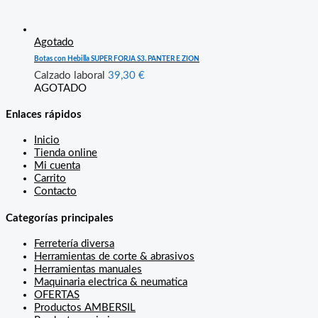
Agotado
Botas con Hebilla SUPER FORJA S3. PANTER E ZION
Calzado laboral
39,30
€
AGOTADO
Enlaces rápidos
Inicio
Tienda online
Mi cuenta
Carrito
Contacto
Categorías principales
Ferretería diversa
Herramientas de corte & abrasivos
Herramientas manuales
Maquinaria electrica & neumatica
OFERTAS
Productos AMBERSIL