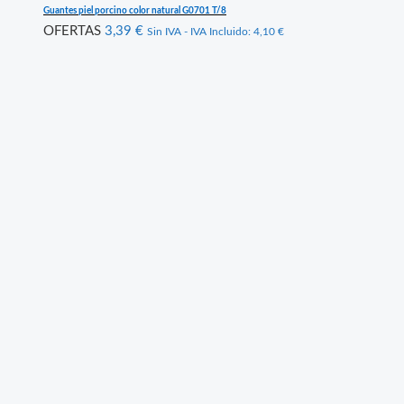
Guantes piel porcino color natural G0701 T/8
OFERTAS
3,39
€
Sin IVA - IVA Incluido:
4,10
€