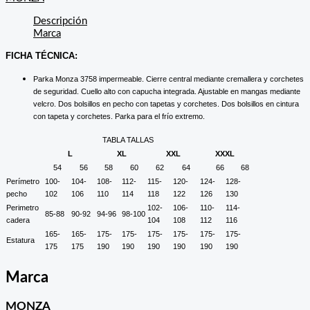
Descripción
Marca
FICHA TÉCNICA:
Parka Monza 3758 impermeable. Cierre central mediante cremallera y corchetes
de seguridad. Cuello alto con capucha integrada. Ajustable en mangas mediante
velcro. Dos bolsillos en pecho con tapetas y corchetes. Dos bolsillos en cintura
con tapeta y corchetes. Parka para el frío extremo.
TABLA TALLAS
L
XL
XXL
XXXL
54
56
58
60
62
64
66
68
Perímetro
100-
104-
108-
112-
115-
120-
124-
128-
pecho
102
106
110
114
118
122
126
130
Perimetro
102-
106-
110-
114-
85-88
90-92
94-96
98-100
cadera
104
108
112
116
165-
165-
175-
175-
175-
175-
175-
175-
Estatura
175
175
190
190
190
190
190
190
Marca
MONZA