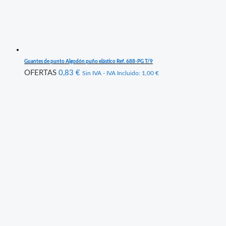
Guantes de punto Algodón puño elástico Ref. 688-PG T/9
OFERTAS
0,83
€
Sin IVA - IVA Incluido:
1,00
€