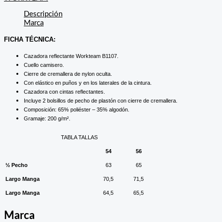
Descripción
Marca
FICHA TÉCNICA:
Cazadora reflectante Workteam B1107.
Cuello camisero.
Cierre de cremallera de nylon oculta.
Con elástico en puños y en los laterales de la cintura.
Cazadora con cintas reflectantes.
Incluye 2 bolsillos de pecho de plastón con cierre de cremallera.
Composición: 65% poliéster – 35% algodón.
Gramaje: 200 g/m².
TABLA TALLAS
54
56
½ Pecho
63
65
Largo Manga
70,5
71,5
Largo Manga
64,5
65,5
Marca