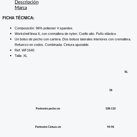
Descripción
Marca
FICHA TÉCNICA:
Composición: 96% poliester 4 spandex.
Workshell linea 6, con cremallera de nylon. Cuello alto. Puño elástico.
Un bolso de pecho con cartera. Dos bolsos laterales interiores con cremallera.
Refuerzo en codos. Combinada. Cintura ajustable.
Ref. WF1640
Talla: XL
XL
58
Perímetro pecho cm
108-110
Perímetro Cintura cm
94-96