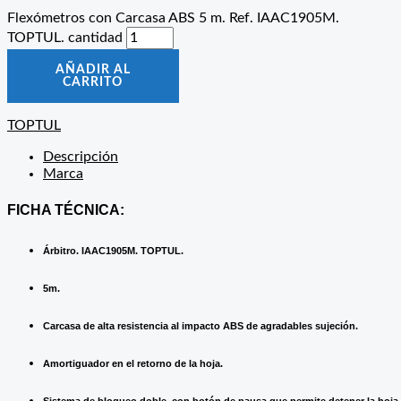
Flexómetros con Carcasa ABS 5 m. Ref. IAAC1905M.
TOPTUL. cantidad
AÑADIR AL
CARRITO
TOPTUL
Descripción
Marca
FICHA TÉCNICA:
Árbitro. IAAC1905M. TOPTUL.
5m.
Carcasa de alta resistencia al impacto ABS de agradables sujeción.
Amortiguador en el retorno de la hoja.
Sistema de bloqueo doble, con botón de pausa que permite detener la hoja 