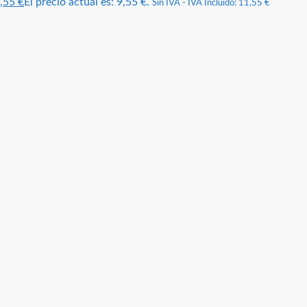
,55
€
El precio actual es: 9,55 €.
Sin IVA - IVA Incluido:
11,55
€