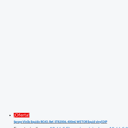
¡Oferta!
Sprays Vinilo líquido ROJO. Ref. ST82006. 400ml. WETOR liquid vinyl DIP