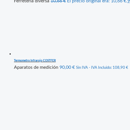
Ferretería diversa
10,66
€
El precio original era: 10,66 €.
9
Termometro Infrarojo COSTFER
Aparatos de medición
90,00
€
Sin IVA - IVA Incluido:
108,90
€