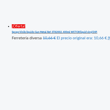
¡Oferta!
Sprays Vinilo líquido Gun Metal. Ref. ST82002. 400ml. WETOR liquid vinyl DIP.
Ferretería diversa
10,66
€
El precio original era: 10,66 €.
9