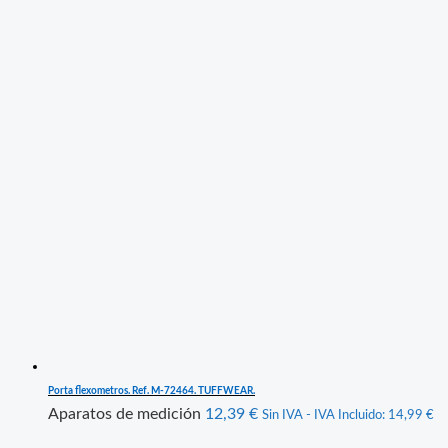
Porta flexometros. Ref. M-72464. TUFFWEAR.
Aparatos de medición
12,39
€
Sin IVA - IVA Incluido:
14,99
€