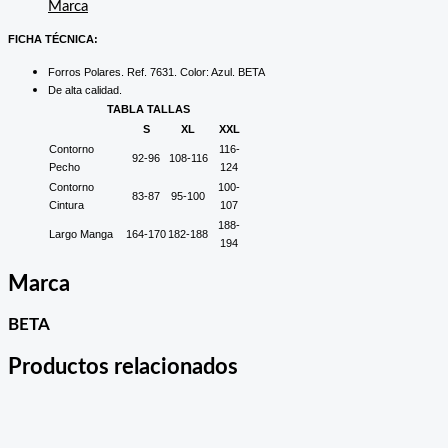
Marca
FICHA TÉCNICA:
Forros Polares. Ref. 7631. Color: Azul. BETA
De alta calidad.
TABLA TALLAS
S
XL
XXL
Contorno
116-
92-96
108-116
Pecho
124
Contorno
100-
83-87
95-100
Cintura
107
188-
Largo Manga
164-170
182-188
194
Marca
BETA
Productos relacionados