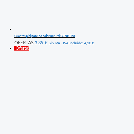
Guantes piel porcino color natural G0701 T/8
OFERTAS
3,39
€
Sin IVA - IVA Incluido:
4,10
€
¡Oferta!