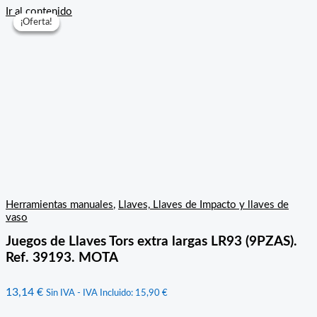
Ir al contenido
¡Oferta!
¡Oferta!
¡Oferta!
Herramientas manuales
,
Llaves, Llaves de Impacto y llaves de
vaso
Juegos de Llaves Tors extra largas LR93 (9PZAS).
Ref. 39193. MOTA
13,14
€
Sin IVA - IVA Incluido:
15,90
€