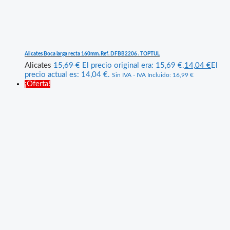
Alicates Boca larga recta 160mm. Ref. DFBB2206 . TOPTUL
Alicates
15,69
€
El precio original era: 15,69 €.
14,04
€
El
precio actual es: 14,04 €.
Sin IVA - IVA Incluido:
16,99
€
¡Oferta!