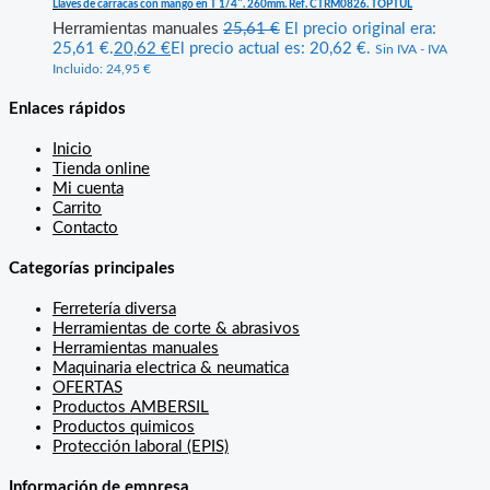
Llaves de carracas con mango en T 1/4″. 260mm. Ref. CTRM0826. TOPTUL
Herramientas manuales
25,61
€
El precio original era:
25,61 €.
20,62
€
El precio actual es: 20,62 €.
Sin IVA - IVA
Incluido:
24,95
€
Enlaces rápidos
Inicio
Tienda online
Mi cuenta
Carrito
Contacto
Categorías principales
Ferretería diversa
Herramientas de corte & abrasivos
Herramientas manuales
Maquinaria electrica & neumatica
OFERTAS
Productos AMBERSIL
Productos quimicos
Protección laboral (EPIS)
Información de empresa