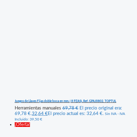
Juegos de Llaves Fijas doble boca en mm. ( 8 PZAS). Ref. GPAJ0802. TOPTUL
Herramientas manuales
69,78
€
El precio original era:
69,78 €.
32,64
€
El precio actual es: 32,64 €.
Sin IVA - IVA
Incluido:
39,50
€
¡Oferta!