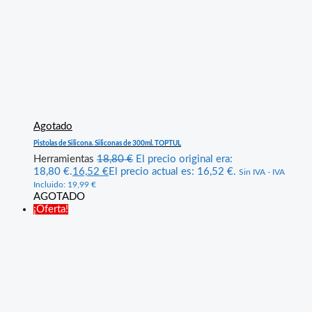
Agotado
Pistolas de Silicona. Siliconas de 300ml. TOPTUL
Herramientas
18,80
€
El precio original era:
18,80 €.
16,52
€
El precio actual es: 16,52 €.
Sin IVA - IVA
Incluido:
19,99
€
AGOTADO
¡Oferta!