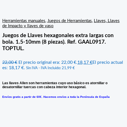
Herramientas manuales
,
Juegos de Herramientas
,
Llaves, Llaves
de Impacto y llaves de vaso
Juegos de Llaves hexagonales extra largas con
bola. 1.5-10mm (8 piezas). Ref. GAAL0917.
TOPTUL.
22,00
€
El precio original era: 22,00 €.
18,17
€
El precio actual
es: 18,17 €.
Sin IVA - IVA Incluido:
21,99
€
Las llaves Allen son herramientas cuyo uso básico es atornillar o
desatornillar tuercas con cabeza interior hexagonal.
Envíos gratis a partir de 60€. Hacemos envíos a toda la Península de España