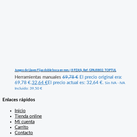
Juegos de Llaves Fijas doble boca en mm. ( 8 PZAS). Ref. GPAJ0802. TOPTUL
Herramientas manuales
69,78
€
El precio original era:
69,78 €.
32,64
€
El precio actual es: 32,64 €.
Sin IVA - IVA
Incluido:
39,50
€
Enlaces rápidos
Inicio
Tienda online
Mi cuenta
Carrito
Contacto