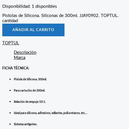
Disponibilidad:
1 disponibles
Pistolas de Silicona. Siliconas de 300ml. JJAY0902. TOPTUL.
cantidad
AÑADIR AL CARRITO
TOPTUL
Descripción
Marca
FICHA TÉCNICA:
Pistola de Silicona. 300ml.
Para cartucho de 300ml.
Relación de empuje 10:1.
Ideal para silicona, adhesivos, sellantes, poliuretanos, etc…
Sistema antigoteo.