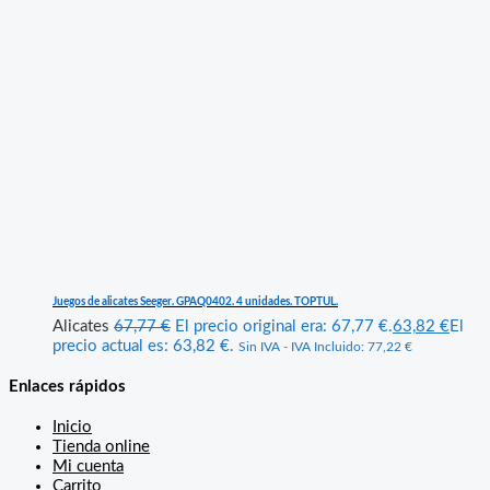
Juegos de alicates Seeger. GPAQ0402. 4 unidades. TOPTUL.
Alicates
67,77
€
El precio original era: 67,77 €.
63,82
€
El
precio actual es: 63,82 €.
Sin IVA - IVA Incluido:
77,22
€
Enlaces rápidos
Inicio
Tienda online
Mi cuenta
Carrito