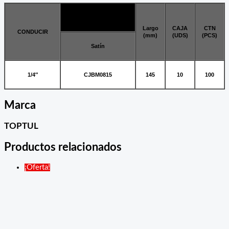
ARTÍCULO NO.
Largo
CAJA
CTN
CONDUCIR
(mm)
(UDS)
(PCS)
Satín
1/4″
CJBM0815
145
10
100
Marca
TOPTUL
Productos relacionados
¡Oferta!