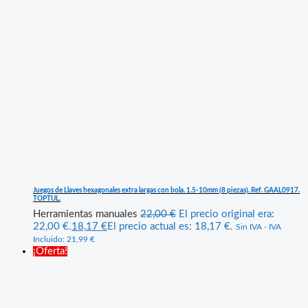
Juegos de Llaves hexagonales extra largas con bola. 1.5-10mm (8 piezas). Ref. GAAL0917.
TOPTUL.
Herramientas manuales
22,00
€
El precio original era:
22,00 €.
18,17
€
El precio actual es: 18,17 €.
Sin IVA - IVA
Incluido:
21,99
€
¡Oferta!