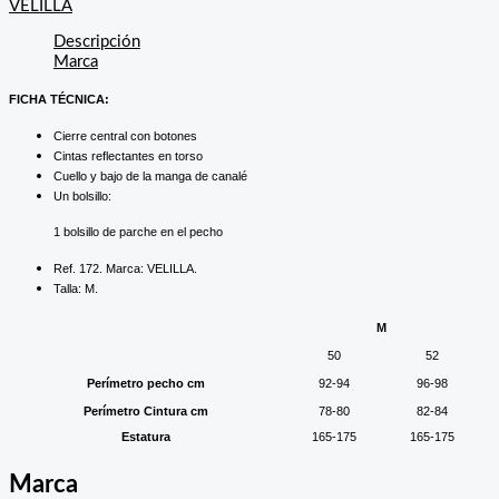
VELILLA
Descripción
Marca
FICHA TÉCNICA:
Cierre central con botones
Cintas reflectantes en torso
Cuello y bajo de la manga de canalé
Un bolsillo:
1 bolsillo de parche en el pecho
Ref. 172. Marca: VELILLA.
Talla: M.
M
50
52
Perímetro pecho cm
92-94
96-98
Perímetro Cintura cm
78-80
82-84
Estatura
165-175
165-175
Marca