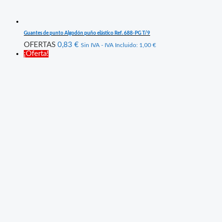
Guantes de punto Algodón puño elástico Ref. 688-PG T/9
OFERTAS
0,83
€
Sin IVA - IVA Incluido:
1,00
€
¡Oferta!