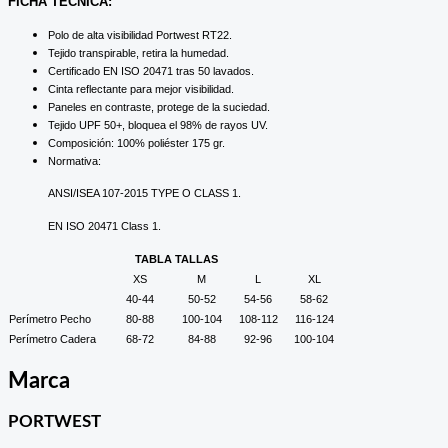
FICHA TÉCNICA:
Polo de alta visibilidad Portwest RT22.
Tejido transpirable, retira la humedad.
Certificado EN ISO 20471 tras 50 lavados.
Cinta reflectante para mejor visibilidad.
Paneles en contraste, protege de la suciedad.
Tejido UPF 50+, bloquea el 98% de rayos UV.
Composición: 100% poliéster 175 gr.
Normativa:
ANSI/ISEA 107-2015 TYPE O CLASS 1.
EN ISO 20471 Class 1.
TABLA TALLAS
XS
M
L
XL
40-44
50-52
54-56
58-62
Perímetro Pecho
80-88
100-104
108-112
116-124
Perímetro Cadera
68-72
84-88
92-96
100-104
Marca
PORTWEST