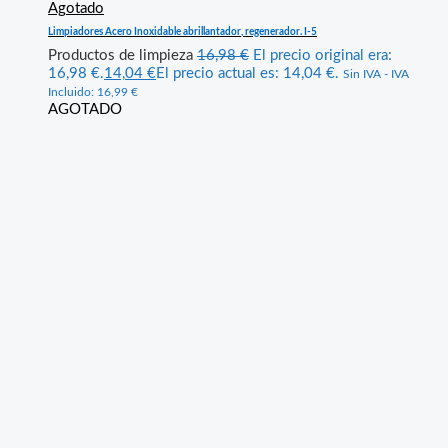
Agotado
Limpiadores Acero Inoxidable abrillantador, regenerador. I-5
Productos de limpieza
16,98
€
El precio original era:
16,98 €.
14,04
€
El precio actual es: 14,04 €.
Sin IVA - IVA
Incluido:
16,99
€
AGOTADO