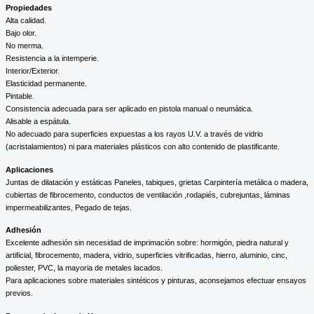
Propiedades
Alta calidad.
Bajo olor.
No merma.
Resistencia a la intemperie.
Interior/Exterior.
Elasticidad permanente.
Pintable.
Consistencia adecuada para ser aplicado en pistola manual o neumática.
Alisable a espátula.
No adecuado para superficies expuestas a los rayos U.V. a través de vidrio
(acristalamientos) ni para materiales plásticos con alto contenido de plastificante.
Aplicaciones
Juntas de dilatación y estáticas Paneles, tabiques, grietas Carpintería metálica o madera,
cubiertas de fibrocemento, conductos de ventilación ,rodapiés, cubrejuntas, láminas
impermeabilizantes, Pegado de tejas.
Adhesión
Excelente adhesión sin necesidad de imprimación sobre: hormigón, piedra natural y
artificial, fibrocemento, madera, vidrio, superficies vitrificadas, hierro, aluminio, cinc,
poliester, PVC, la mayoria de metales lacados.
Para aplicaciones sobre materiales sintéticos y pinturas, aconsejamos efectuar ensayos
previos.