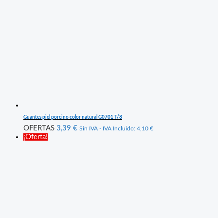
Guantes piel porcino color natural G0701 T/8
OFERTAS
3,39
€
Sin IVA - IVA Incluido:
4,10
€
¡Oferta!