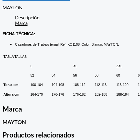
MAYTON
Descripción
Marca
FICHA TÉCNICA:
Cazadoras de Trabajo tergal. Ref. KO1108. Color: Blanco. MAYTON.
TABLA TALLAS
L
XL
2XL
52
54
56
58
60
6
Torax cm
100-104
104-108
108-112
112-116
116-120
1
Altura cm
164-170
170-176
176-182
182-188
188-194
1
Marca
MAYTON
Productos relacionados