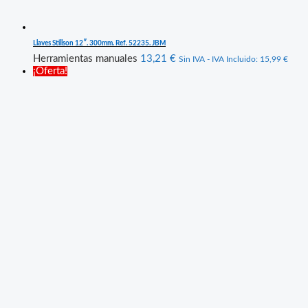
Llaves Stillson 12″. 300mm. Ref. 52235. JBM
Herramientas manuales
13,21
€
Sin IVA - IVA Incluido:
15,99
€
¡Oferta!