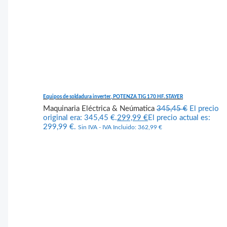
Equipos de soldadura inverter, POTENZA TIG 170 HF. STAYER
Maquinaria Eléctrica & Neúmatica
345,45
€
El precio
original era: 345,45 €.
299,99
€
El precio actual es:
299,99 €.
Sin IVA - IVA Incluido:
362,99
€